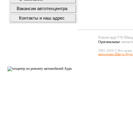
Вакансии автотехцентра
Контакты и наш адрес
Ремонт ауди VW Шко
Оригинальные
запчаст
2001-2026 © Все права
автосервис Шкода Ауди