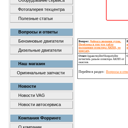
Оборудование сервиса
Фотогалерея техцентра
Полезные статьи
Вопросы и ответы
Бензиновые двигатели
Вопрос:
Доброго времени суток.
Проблема в том что табло
п
положения селектора АКПП, то
п
Дизельные двигатели
моргает,
Ответ:
Здравствуйте!Попробуйте
О
почистить разьем селектора АКПП от
окислов.
Наш магазин
Перейти в раздел :
Вопросы и отв
Оригинальные запчасти
Новости
Новости VAG
Новости автосервиса
Компания Форрингс
О компании