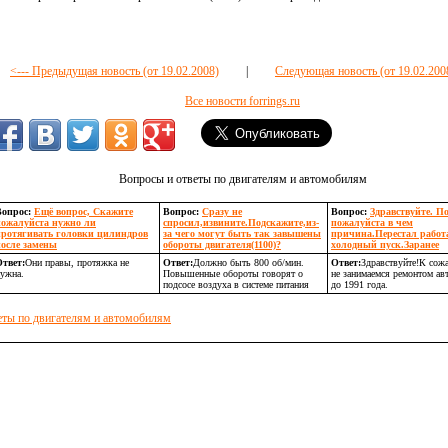
<--- Предыдущая новость (от 19.02.2008)
|
Следующая новость (от 19.02.2008
Все новости forrings.ru
Вопросы и ответы по двигателям и автомобилям
Вопрос:
Ещё вопрос, Скажите
Вопрос:
Сразу не
Вопрос:
Здравствуйте. П
пожалуйста нужно ли
спросил,извините.Подскажите,из-
пожалуйста в чем
протягивать головки цилиндров
за чего могут быть так завышены
причина.Перестал работ
после замены
обороты двигателя(1100)?
холодный пуск.Заранее
твет:
Они правы, протяжка не
Ответ:
Должно быть 800 об/мин.
Ответ:
Здравствуйте!К сож
ужна.
Повышенные обороты говорят о
не занимаемся ремонтом ав
подсосе воздуха в системе питания
до 1991 года.
еты по двигателям и автомобилям