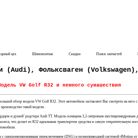
сарный цех
Шиномонтаж
Скидки
Поиск запчастей
и (Audi), Фольксваген (Volkswagen)
Модель VW Golf R32 и немного сумашествия
ьшой обзор модели VW Golf R32. Этот автомобиль заставляет Вас смотреть на него с 
и производство такой модели.
сердцем и душой’ родстера Audi TT. Модель оснащена 3,2-литровым шестицилиндровым 
колеса, что делает из R32 идеальным транспортом средства в самую отвратительную пого
томобиля.
ч с синхронизированным переключением (DSG) и полноприводной системой 4Motion от V