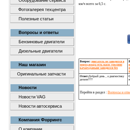
Оборудование сервиса
км/ч всего за 6,5 с.
Фотогалерея техцентра
Полезные статьи
Вопросы и ответы
Бензиновые двигатели
Дизельные двигатели
Вопрос:
двигатель не заводится в
Наш магазин
мороз,искра есть насос топливо
качает.раньше заводился без
Оригинальные запчасти
Ответ:
Добрый день , а диагностику
О
делали????
н
Новости
Перейти в раздел :
Вопросы и отв
Новости VAG
Новости автосервиса
Компания Форрингс
О компании