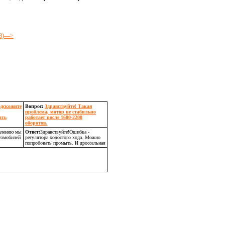
)--->
одскожите
Вопрос:
Здравствуйте! Такая
проблема, мотор не стабильно
ать
работает после 1600-2200
оборотов.
алению мы
Ответ:
Здравствуйте!Ошибка -
томобилей
регулятора холостого хода. Можно
попробовать промыть. И дроссельная