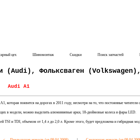
сарный цех
Шиномонтаж
Скидки
Поиск запчастей
и (Audi), Фольксваген (Volkswagen)
Audi A1
A1, которая появится на дорогах в 2011 году, несмотря на то, что постоянные читатели 
щих в модели, можно выделить алюминиевые арки, 18-дюймовые колеса и фары LED.
 TSI и TDI, объемом от 1,4 л до 2,0 л. Кроме этого, будет предложена и гибридная мод
<--- Предыдущая новость (от 09.04.2008)
|
Следующая новость (от 09.04.2008