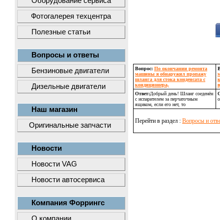
Оборудование сервиса
Фотогалерея техцентра
Полезные статьи
Вопросы и ответы
Вопрос:
По окончании ремонта
Бензиновые двигатели
машины я обнаружил пропажу
шланга для стока конденсата с
кондиционера,
в
Дизельные двигатели
Ответ:
Добрый день! Шланг соеденён
О
с испарителем за перчаточным
о
ящиком, если его нет, то
Наш магазин
Перейти в раздел :
Вопросы и отв
Оригинальные запчасти
Новости
Новости VAG
Новости автосервиса
Компания Форрингс
О компании