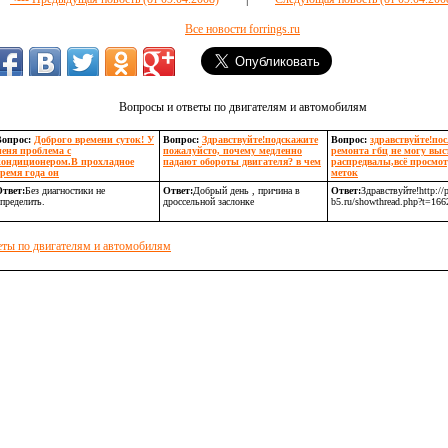
Все новости forrings.ru
Вопросы и ответы по двигателям и автомобилям
Вопрос:
Доброго времени суток! У
Вопрос:
Здравствуйте!подскажите
Вопрос:
здравствуйте!пос
меня проблема с
пожалуйсто, почему медленно
ремонта гбц не могу выс
кондиционером.В прохладное
падают обороты двигателя? в чем
распредвалы,всё просмо
ремя года он
меток
твет:
Без диагностики не
Ответ:
Добрый день , причина в
Ответ:
Здравствуйте!http://p
пределить.
дроссельной заслонке
b5.ru/showthread.php?t=166
еты по двигателям и автомобилям