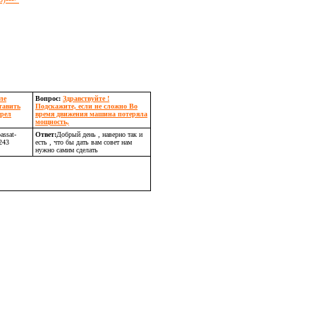
ле
Вопрос:
Здравствуйте !
тавить
Подскажите, если не сложно Во
трел
время движения машина потеряла
мощность,
assat-
Ответ:
Добрый день , наверно так и
243
есть , что бы дать вам совет нам
нужно самим сделать