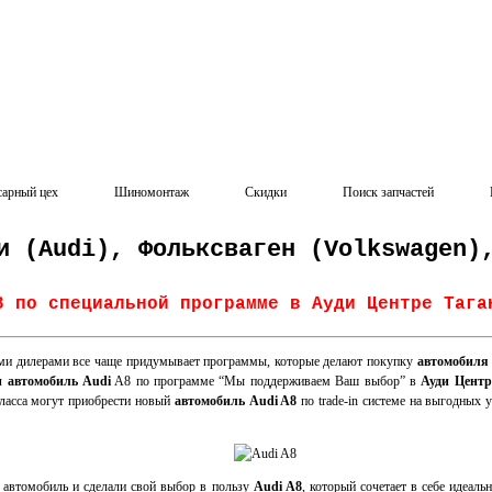
сарный цех
Шиномонтаж
Скидки
Поиск запчастей
и (Audi), Фольксваген (Volkswagen)
8 по специальной программе в Ауди Центре Тага
ми дилерами все чаще придумывает программы, которые делают покупку
автомобиля
и автомобиль Audi
A8 по программе “Мы поддерживаем Ваш выбор” в
Ауди Центр
ласса могут приобрести новый
автомобиль Audi A8
по trade-in системе на выгодных 
 автомобиль и сделали свой выбор в пользу
Audi A8
, который сочетает в себе идеаль