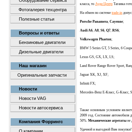
Оборудование сервиса
класса, то
Ауди Центр
Таганка гото
Фотогалерея техцентра
На обмен по системе
trade-in
допус
Полезные статьи
Porsche Panamera
,
Cayenne
;
Audi A6
,
А8
,
S6
,
Q7
,
RS6
;
Вопросы и ответы
Volkswagen Phaeton
;
Бензиновые двигатели
BMW 5 Series GT, 5 Series, 6 Coupe,
Дизельные двигатели
Lexus GS, GX, LX, LS;
Наш магазин
Land Rover Range Rover Sport, Ran
Jaguar XK, XJ, XF;
Оригинальные запчасти
Infiniti FX;
Новости
Мercedes-Вenz E-Класс, G-Класс, 
Новости VAG
Новости автосервиса
Также основным условием являетс
2009 год. Состояние автомобиля 
50%.
Механические агрегаты
не 
Компания Форрингс
Удачной и выгодной Вам покупки!
О компании