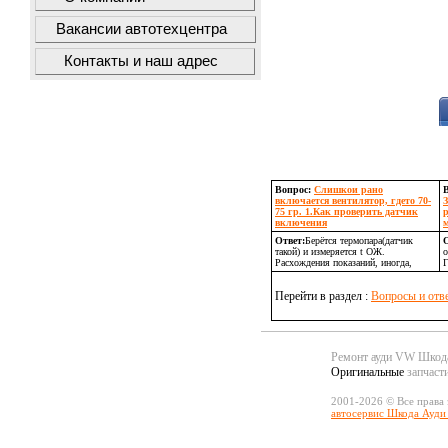
Вакансии автотехцентра
Контакты и наш адрес
Вопрос:
Слишкои рано
включается вентилятор, гдето 70-
75 гр. 1.Как проверить датчик
включения
Ответ:
Берётся термопара(датчик
О
такой) и измеряется t ОЖ.
о
Расхождения показаний, иногда,
Г
Перейти в раздел :
Вопросы и отв
Ремонт ауди VW Шко
Оригинальные
запчаст
2001-2026 © Все права
автосервис Шкода Ауди