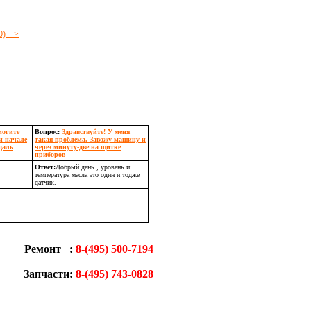
)--->
могите
Вопрос:
Здравствуйте! У меня
и начале
такая проблема. Завожу машину и
даль
через минуту-две на щитке
приборов
Ответ:
Добрый день , уровень и
температура масла это один и тодже
датчик.
Ремонт :
8-(495) 500-7194
Запчасти:
8-(495) 743-0828