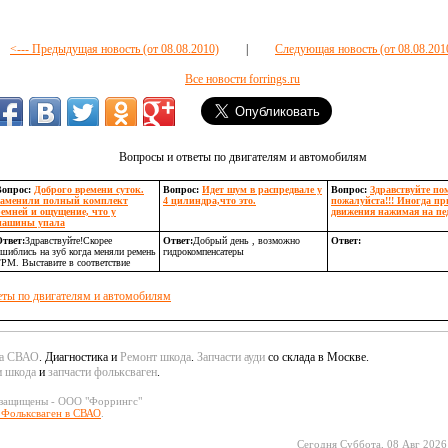
<--- Предыдущая новость (от 08.08.2010)
|
Следующая новость (от 08.08.2010
Все новости forrings.ru
Вопросы и ответы по двигателям и автомобилям
Вопрос:
Доброго времени суток.
Вопрос:
Идет шум в распредвале у
Вопрос:
Здравствуйте по
Заменили полный комплект
4 цилиндра,что это.
пожалуйста!!! Иногда пр
ремней и ощущение, что у
движения нажимая на пе
машины упала
твет:
Здравствуйте!Скорее
Ответ:
Добрый день , возможно
Ответ:
шиблись на зуб когда меняли ремень
гидрокомпенсатеры
РМ. Выставите в соответствие
еты по двигателям и автомобилям
да СВАО
. Диагностика и
Ремонт шкода
.
Запчасти ауди
со склада в Москве.
и шкода
и
запчасти фольксваген
.
 защищены - ООО "Форрингс"
 Фольксваген в СВАО
.
Сегодня Суббота, 08 Авг 2026