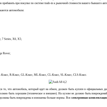
в прибавить при покупке по системе trade-in к рыночной стоимости вашего бывшего ав
каются автомобили:
 7 Series, X6, X5;
ge Rover;
S-Класс, R-Класс, GL-Класс, ML-Класс, CL-Класс, SL-Класс, CLS-Класс.
я то, что автомобиль, который идет на обмен, должен быть куплен в официальных ди
должно быть хорошим (техническое и внешнее). На кузове не должно быть повреждений
должны быть повреждены и изношены больше нормы. Вся
электронная комплектаци